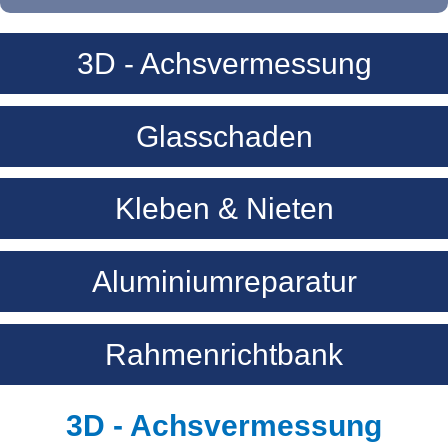
3D - Achsvermessung
Smart Repair
Service
Glasschaden
Kontakt
Kleben & Nieten
Aluminiumreparatur
Rahmenrichtbank
3D - Achsvermessung