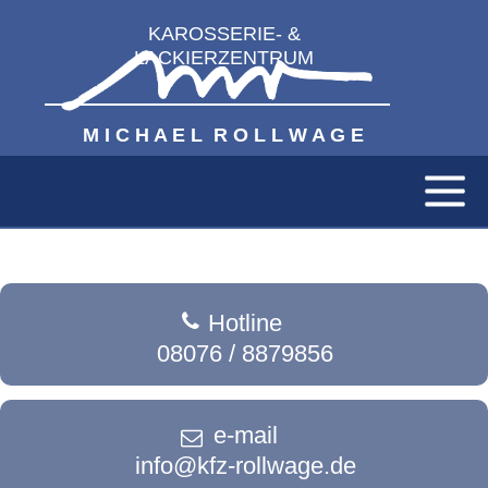
KAROSSERIE- &
LACKIERZENTRUM
M I C H A E L R O L L W A G E
Home
Hotline
Unser Betrieb
08076 / 8879856
Lackierung
e-mail
info@kfz-rollwage.de
Unfallinstandsetzung